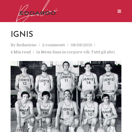
IGNIS
By
Redazione
2 comments
06/08/2014
4 Min read
In
Mens Sana in corpore vili
,
Tutti gli altri