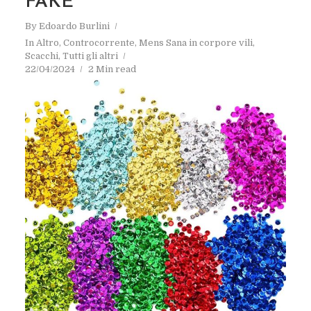
FAKE
By
Edoardo Burlini
In
Altro
,
Controcorrente
,
Mens Sana in corpore vili
,
Scacchi
,
Tutti gli altri
22/04/2024
2 Min read