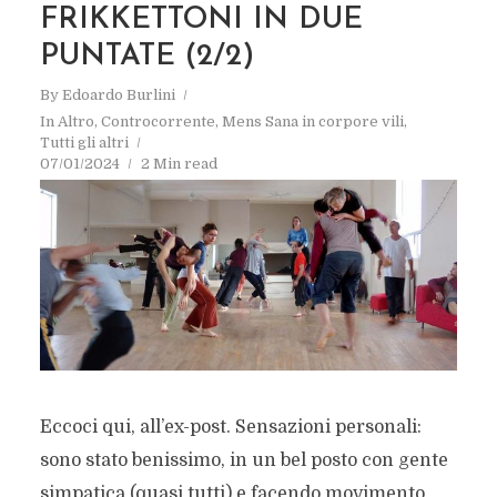
FRIKKETTONI IN DUE
PUNTATE (2/2)
By
Edoardo Burlini
In
Altro
,
Controcorrente
,
Mens Sana in corpore vili
,
Tutti gli altri
07/01/2024
2 Min read
Eccoci qui, all’ex-post. Sensazioni personali:
sono stato benissimo, in un bel posto con gente
simpatica (quasi tutti) e facendo movimento