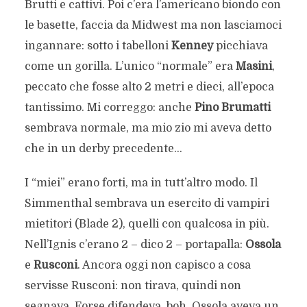
Brutti e cattivi. Poi c’era l’americano biondo con
le basette, faccia da Midwest ma non lasciamoci
ingannare: sotto i tabelloni
Kenney
picchiava
come un gorilla. L’unico “normale” era
Masini
,
peccato che fosse alto 2 metri e dieci, all’epoca
tantissimo. Mi correggo: anche
Pino Brumatti
sembrava normale, ma mio zio mi aveva detto
che in un derby precedente…
I “miei” erano forti, ma in tutt’altro modo. Il
Simmenthal sembrava un esercito di vampiri
mietitori (Blade 2), quelli con qualcosa in più.
Nell’Ignis c’erano 2 – dico 2 – portapalla:
Ossola
e
Rusconi
. Ancora oggi non capisco a cosa
servisse Rusconi: non tirava, quindi non
segnava. Forse difendeva, boh. Ossola aveva un