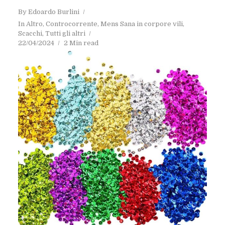
By
Edoardo Burlini
In
Altro
,
Controcorrente
,
Mens Sana in corpore vili
,
Scacchi
,
Tutti gli altri
22/04/2024
2 Min read