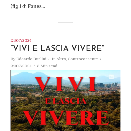
(figli di Fanes...
24/07/2024
“VIVI E LASCIA VIVERE”
By
Edoardo Burlini
In
Altro
,
Controcorrente
24/07/2024
3 Min read