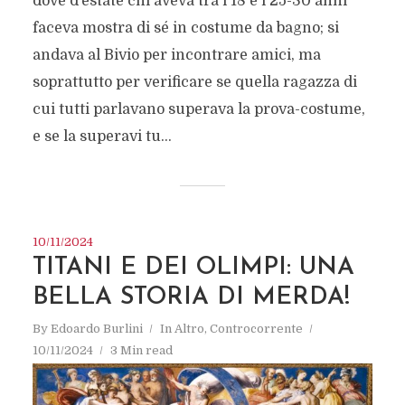
dove d’estate chi aveva tra i 18 e i 25-30 anni
faceva mostra di sé in costume da bagno; si
andava al Bivio per incontrare amici, ma
soprattutto per verificare se quella ragazza di
cui tutti parlavano superava la prova-costume,
e se la superavi tu...
10/11/2024
TITANI E DEI OLIMPI: UNA
BELLA STORIA DI MERDA!
By
Edoardo Burlini
In
Altro
,
Controcorrente
10/11/2024
3 Min read