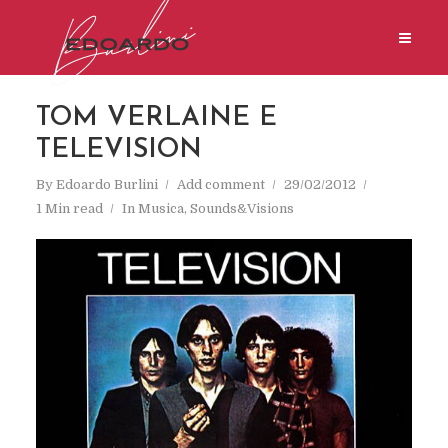
TOM VERLAINE E
TELEVISION
By
Edoardo Burlini
Add comment
29/02/2012
1 Min read
In
Musica
,
Sounds&Visions