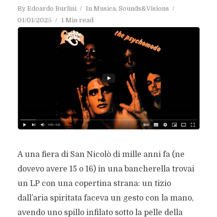
By
Edoardo Burlini
In
Musica
,
Sounds&Visions
01/01/2025
1 Min read
A una fiera di San Nicolò di mille anni fa (ne
dovevo avere 15 o 16) in una bancherella trovai
un LP con una copertina strana: un tizio
dall’aria spiritata faceva un gesto con la mano,
avendo uno spillo infilato sotto la pelle della