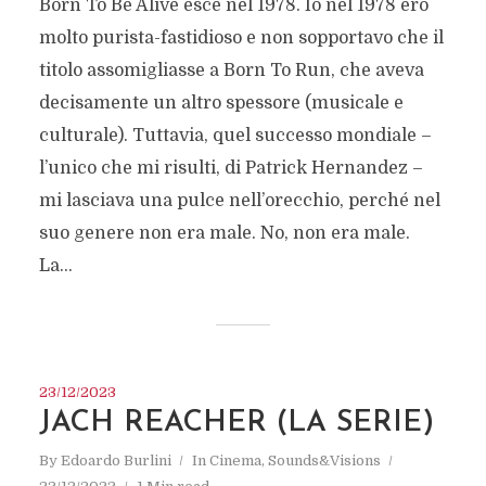
Born To Be Alive esce nel 1978. Io nel 1978 ero
molto purista-fastidioso e non sopportavo che il
titolo assomigliasse a Born To Run, che aveva
decisamente un altro spessore (musicale e
culturale). Tuttavia, quel successo mondiale –
l’unico che mi risulti, di Patrick Hernandez –
mi lasciava una pulce nell’orecchio, perché nel
suo genere non era male. No, non era male.
La...
23/12/2023
JACH REACHER (LA SERIE)
By
Edoardo Burlini
In
Cinema
,
Sounds&Visions