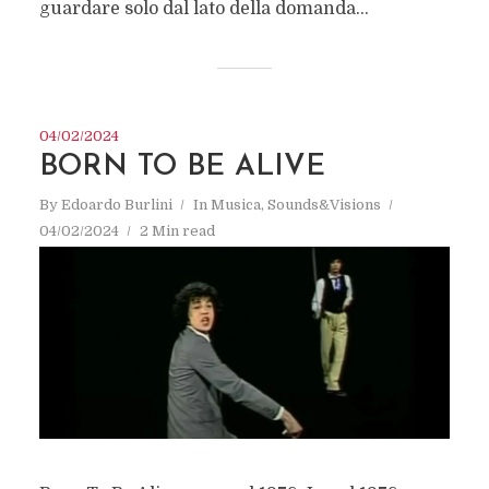
guardare solo dal lato della domanda...
04/02/2024
BORN TO BE ALIVE
By
Edoardo Burlini
In
Musica
,
Sounds&Visions
04/02/2024
2 Min read