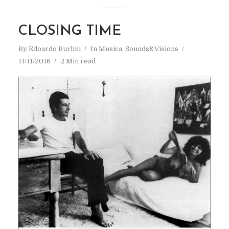
CLOSING TIME
By
Edoardo Burlini
In
Musica
,
Sounds&Visions
11/11/2016
2 Min read