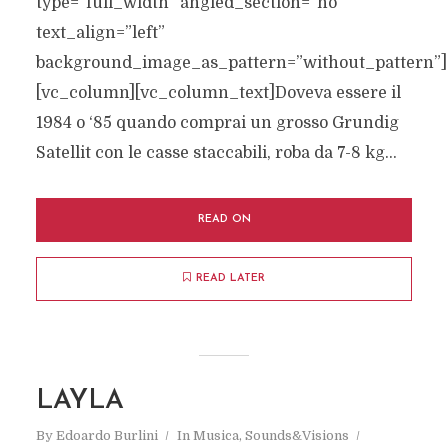
type=”full_width” angled_section=”no”
text_align=”left”
background_image_as_pattern=”without_pattern”]
[vc_column][vc_column_text]Doveva essere il
1984 o ‘85 quando comprai un grosso Grundig
Satellit con le casse staccabili, roba da 7-8 kg...
READ ON
READ LATER
LAYLA
By
Edoardo Burlini
In
Musica
,
Sounds&Visions