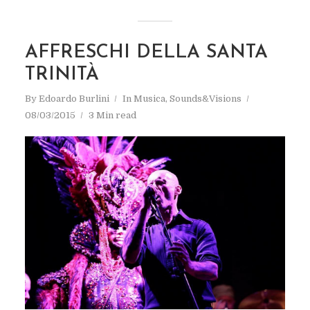
AFFRESCHI DELLA SANTA
TRINITÀ
By
Edoardo Burlini
In
Musica
,
Sounds&Visions
08/03/2015
3 Min read