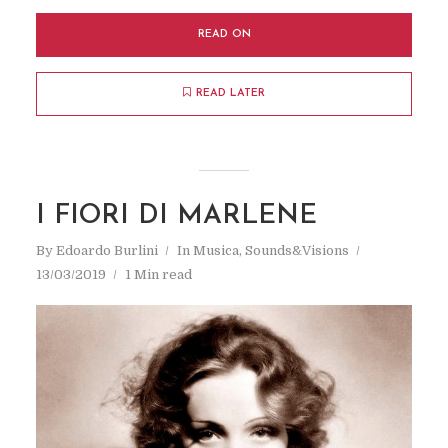
READ ON
READ LATER
I FIORI DI MARLENE
By
Edoardo Burlini
In
Musica
,
Sounds&Visions
13/03/2019
1 Min read