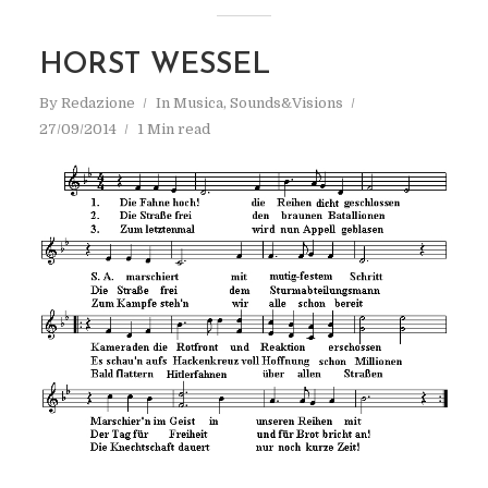
HORST WESSEL
By
Redazione
In
Musica
,
Sounds&Visions
27/09/2014
1 Min read