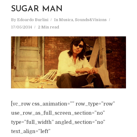
SUGAR MAN
By
Edoardo Burlini
In
Musica
,
Sounds&Visions
17/05/2014
2 Min read
[vc_row css_animation=”” row_type=”row”
use_row_as_full_screen_section=”no”
type=”full_width” angled_section=”no”
text_align=”left”