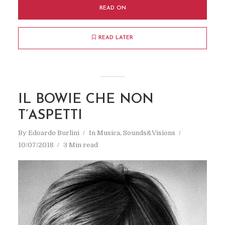
READ ON
READ LATER
IL BOWIE CHE NON
T’ASPETTI
By
Edoardo Burlini
In
Musica
,
Sounds&Visions
10/07/2018
3 Min read