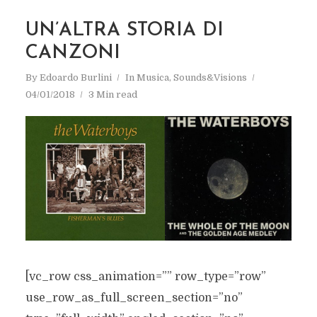
UN’ALTRA STORIA DI
CANZONI
By
Edoardo Burlini
In
Musica
,
Sounds&Visions
04/01/2018
3 Min read
[vc_row css_animation=”” row_type=”row”
use_row_as_full_screen_section=”no”