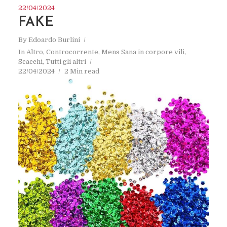
22/04/2024
FAKE
By
Edoardo Burlini
In
Altro
,
Controcorrente
,
Mens Sana in corpore vili
,
Scacchi
,
Tutti gli altri
22/04/2024
2 Min read