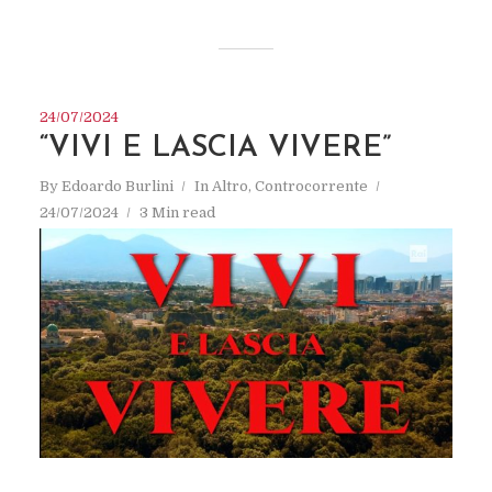
24/07/2024
“VIVI E LASCIA VIVERE”
By
Edoardo Burlini
In
Altro
,
Controcorrente
24/07/2024
3 Min read