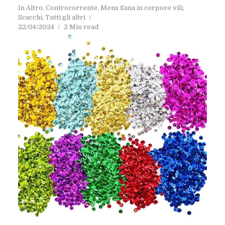
In
Altro
,
Controcorrente
,
Mens Sana in corpore vili
,
Scacchi
,
Tutti gli altri
22/04/2024
2 Min read