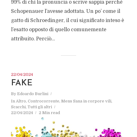
99% di chi la pronuncia o scrive sappia perché
Schopenauer l’avesse adottata. Un po’ come il
gatto di Schroedinger, il cui significato inteso è
l’esatto opposto di quello comunemente
attribuito. Perciò...
22/04/2024
FAKE
By
Edoardo Burlini
In
Altro
,
Controcorrente
,
Mens Sana in corpore vili
,
Scacchi
,
Tutti gli altri
22/04/2024
2 Min read