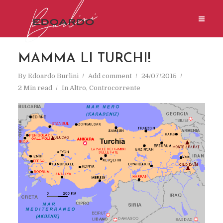
MAMMA LI TURCHI!
By
Edoardo Burlini
Add comment
24/07/2015
2 Min read
In
Altro
,
Controcorrente