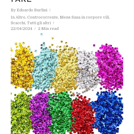
By
Edoardo Burlini
In
Altro
,
Controcorrente
,
Mens Sana in corpore vili
,
Scacchi
,
Tutti gli altri
22/04/2024
2 Min read