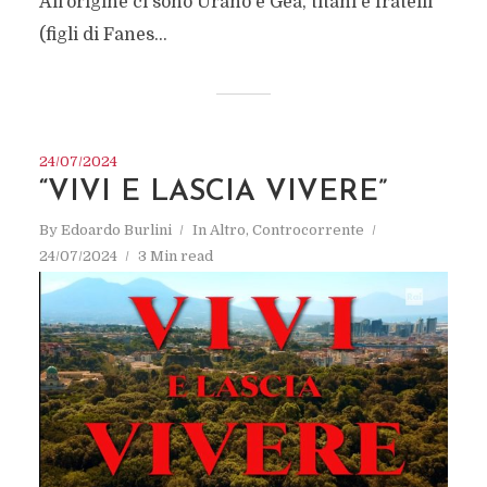
All’origine ci sono Urano e Gea, titani e fratelli
(figli di Fanes...
24/07/2024
“VIVI E LASCIA VIVERE”
By
Edoardo Burlini
In
Altro
,
Controcorrente
24/07/2024
3 Min read