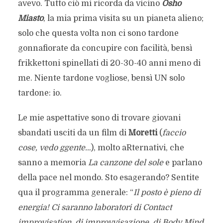
avevo. Tutto ciò mi ricorda da vicino
Osho
Miasto
, la mia prima visita su un pianeta alieno;
solo che questa volta non ci sono tardone
gonnafiorate da concupire con facilità, bensì
frikkettoni spinellati di 20-30-40 anni meno di
me. Niente tardone vogliose, bensì UN solo
tardone: io.
Le mie aspettative sono di trovare giovani
sbandati usciti da un film di
Moretti
(
faccio
cose, vedo ggente…
), molto aRternativi, che
sanno a memoria
La canzone del sole
e parlano
della pace nel mondo. Sto esagerando? Sentite
qua il programma generale: “
Il posto è pieno di
energia! Ci saranno laboratori di Contact
improvisation, di improvvisazione, di Body Mind