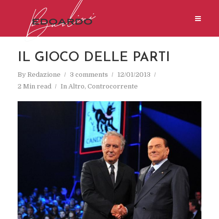
IL GIOCO DELLE PARTI
By
Redazione
3 comments
12/01/2013
2 Min read
In
Altro
,
Controcorrente