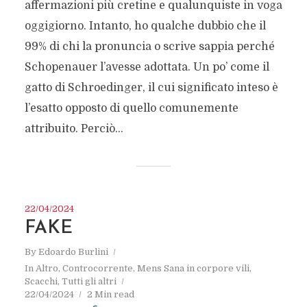
affermazioni più cretine e qualunquiste in voga
oggigiorno. Intanto, ho qualche dubbio che il
99% di chi la pronuncia o scrive sappia perché
Schopenauer l’avesse adottata. Un po’ come il
gatto di Schroedinger, il cui significato inteso è
l’esatto opposto di quello comunemente
attribuito. Perciò...
22/04/2024
FAKE
By
Edoardo Burlini
In
Altro
,
Controcorrente
,
Mens Sana in corpore vili
,
Scacchi
,
Tutti gli altri
22/04/2024
2 Min read