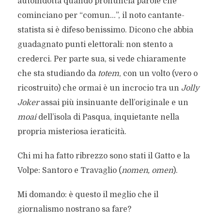
autoindotta quando pronuncia parole che
cominciano per “comun…”, il noto cantante-
statista si è difeso benissimo. Dicono che abbia
guadagnato punti elettorali: non stento a
crederci. Per parte sua, si vede chiaramente
che sta studiando da
totem
, con un volto (vero o
ricostruito) che ormai è un incrocio tra un
Jolly
Joker
assai più insinuante dell’originale e un
moai
dell’isola di Pasqua, inquietante nella
propria misteriosa ieraticità.
Chi mi ha fatto ribrezzo sono stati il Gatto e la
Volpe: Santoro e Travaglio (
nomen, omen
).
Mi domando: è questo il meglio che il
giornalismo nostrano sa fare?