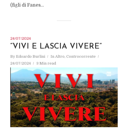
(figli di Fanes...
24/07/2024
“VIVI E LASCIA VIVERE”
By
Edoardo Burlini
In
Altro
,
Controcorrente
24/07/2024
3 Min read