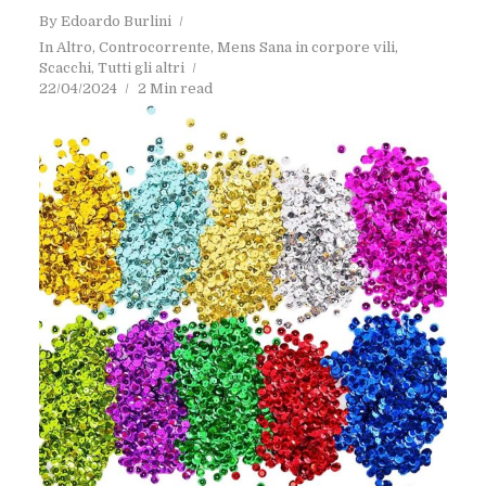
By
Edoardo Burlini
In
Altro
,
Controcorrente
,
Mens Sana in corpore vili
,
Scacchi
,
Tutti gli altri
22/04/2024
2 Min read