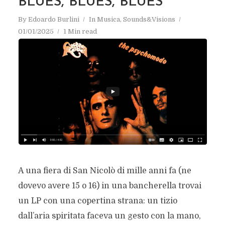
BLUES, BLUES, BLUES
By
Edoardo Burlini
In
Musica
,
Sounds&Visions
01/01/2025
1 Min read
A una fiera di San Nicolò di mille anni fa (ne
dovevo avere 15 o 16) in una bancherella trovai
un LP con una copertina strana: un tizio
dall’aria spiritata faceva un gesto con la mano,