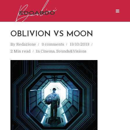
OBLIVION VS MOON
By
Redazione
3 comments
13/10/2013
2 Min read
In
Cinema
,
Sounds&Visions