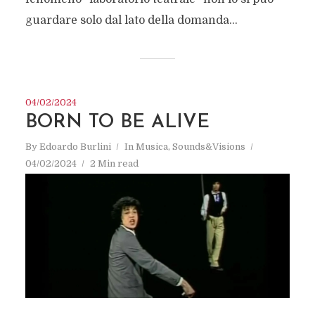
guardare solo dal lato della domanda...
04/02/2024
BORN TO BE ALIVE
By
Edoardo Burlini
In
Musica
,
Sounds&Visions
04/02/2024
2 Min read