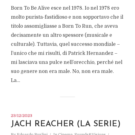
Born To Be Alive esce nel 1978. Io nel 1978 ero
molto purista-fastidioso e non sopportavo che il
titolo assomigliasse a Born To Run, che aveva
decisamente un altro spessore (musicale e
culturale). Tuttavia, quel successo mondiale –
l’unico che mi risulti, di Patrick Hernandez –
mi lasciava una pulce nell’orecchio, perché nel
suo genere non era male. No, non era male.
La...
23/12/2023
JACH REACHER (LA SERIE)
By
Edoardo Burlini
In
Cinema
,
Sounds&Visions