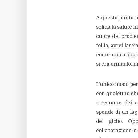
A questo punto m
solida la salute 
cuore del proble
follia, avrei las
comunque rapprese
si era ormai for
L’unico modo per 
con qualcuno che 
trovammo dei con
sponde di un lago
del globo. Opp
collaborazione 