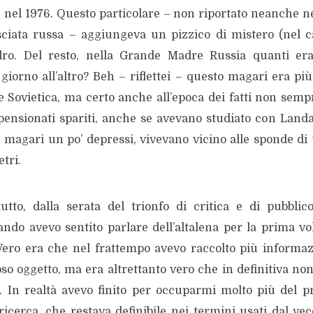
, nel 1976. Questo particolare – non riportato neanche n
ciata russa – aggiungeva un pizzico di mistero (nel ca
dro. Del resto, nella Grande Madre Russia quanti er
iorno all’altro? Beh – riflettei – questo magari era più
e Sovietica, ma certo anche all’epoca dei fatti non semp
 pensionati spariti, anche se avevano studiato con Landa
, magari un po’ depressi, vivevano vicino alle sponde di
tri.
utto, dalla serata del trionfo di critica e di pubblico
ndo avevo sentito parlare dell’altalena per la prima vol
 Vero era che nel frattempo avevo raccolto più informa
oso oggetto, ma era altrettanto vero che in definitiva n
io. In realtà avevo finito per occuparmi molto più del p
ricerca, che restava definibile nei termini usati dal ve