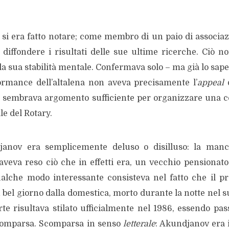
 si era fatto notare; come membro di un paio di associazi
 diffondere i risultati delle sue ultime ricerche. Ciò 
la sua stabilità mentale. Confermava solo – ma già lo sap
ormance dell’altalena non aveva precisamente l’
appeal
d
 sembrava argomento sufficiente per organizzare una 
le del Rotary.
anov era semplicemente deluso o disilluso: la manc
aveva reso ciò che in effetti era, un vecchio pensionato 
ualche modo interessante consisteva nel fatto che il p
 bel giorno dalla domestica, morto durante la notte nel suo
rte risultava stilato ufficialmente nel 1986, essendo passa
scomparsa. Scomparsa in senso
letterale
: Akundjanov era