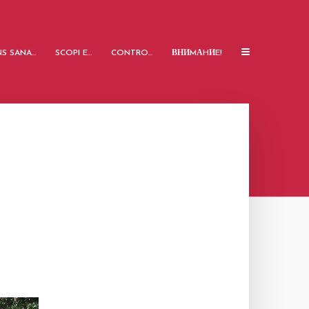
S SANA…
SCOPI E…
CONTRO…
ВНИMАHИE!