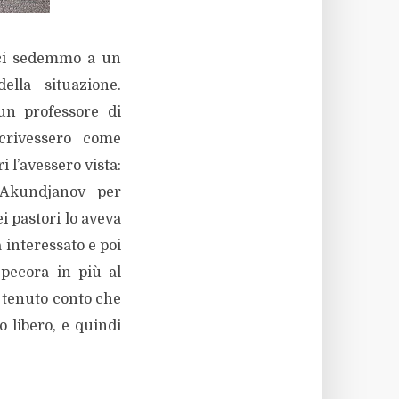
 ci sedemmo a un
ella situazione.
 un professore di
crivessero come
 l’avessero vista:
 Akundjanov per
i pastori lo aveva
 interessato e poi
 pecora in più al
e tenuto conto che
 libero, e quindi