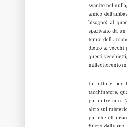
svanito nel nulla
amico dell’ambas
bisogno) al qua
sparivano da un g
tempi dell’Union
dietro ai vecchi
questi vecchietti
milleottocento me
In tutto e per t
tacchinatore, qua
più di tre anni.
altro sul misteri
più che all’iniz
fulcro della sua 