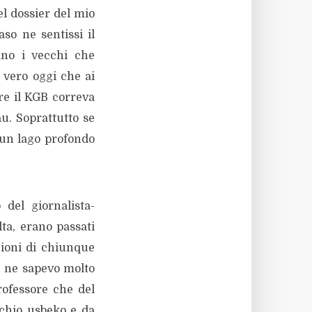
el dossier del mio
so ne sentissi il
ano i vecchi che
 vero oggi che ai
re il KGB correva
u. Soprattutto se
 un lago profondo
 del giornalista-
ta, erano passati
zioni di chiunque
on ne sapevo molto
rofessore che del
cchio usbeko e da