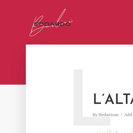
L
L’ALT
By
Redazione
Add