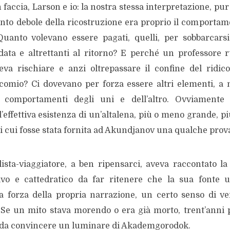
accia, Larson e io: la nostra stessa interpretazione, pur 
nto debole della ricostruzione era proprio il comportame
Quanto volevano essere pagati, quelli, per sobbarcars
ndata e altrettanti al ritorno? E perché un professore 
oveva rischiare e anzi oltrepassare il confine del ridic
comio? Ci dovevano per forza essere altri elementi, a n
comportamenti degli uni e dell’altro. Ovviamente 
effettiva esistenza di un’altalena, più o meno grande, p
di cui fosse stata fornita ad Akundjanov una qualche prov
lista-viaggiatore, a ben ripensarci, aveva raccontato la
ivo e cattedratico da far ritenere che la sua fonte u
a forza della propria narrazione, un certo senso di ve
 Se un mito stava morendo o era già morto, trent’anni
 da convincere un luminare di Akademgorodok.