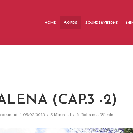
HOME
WORDS
SOUNDS&VISIONS
MEN
ALENA (CAP.3 -2)
 comment
05/03/2013
5 Min read
In
Roba mia
,
Words