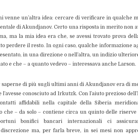
i venne un’altra idea: cercare di verificare in qualche 
mentale di Akundjanov. Certo una risposta in merito non a
ma, ma la mia idea era che, se avessi trovato prova del
ciato perdere il resto. In ogni caso, qualche informazione 
ntato, in una direzione o nell’altra, un indizio ulterio
mato e che – a quanto vedevo – interessava anche Larson.
saperne di più sugli ultimi anni di Akundjanov era di me
l’avesse conosciuto ad Irkutzk. Con l’aiuto prezioso dell’I
tatti affidabili nella capitale della Siberia meridiona
 che – da solo – contiene circa un quinto delle riserve 
ortuni bonifici bancari internazionali ci assicur
e discrezione ma, per farla breve, in sei mesi non ap