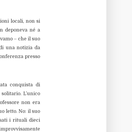
oni locali, non si
non deponeva né a
evamo – che il suo
i una notizia da
conferenza presso
ata conquista di
solitario. L’unico
rofessore non era
 letto. No: il suo
ti i rituali dieci
 improvvisamente