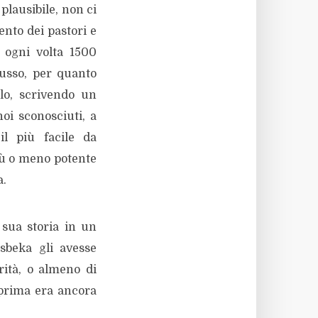
plausibile, non ci
nto dei pastori e
i ogni volta 1500
russo, per quanto
olo, scrivendo un
oi sconosciuti, a
il più facile da
iù o meno potente
a.
 sua storia in un
sbeka gli avesse
rità, o almeno di
 prima era ancora