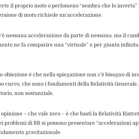
rte il proprio moto o perlomeno “sembra che lo inverta” 
ersione di moto richiede un’accelerazione.
c’è nessuna accelerazione da parte di nessuno, ma il cam
mento ne fa comparire una “virtuale” e per giunta infinit
ro-obiezione è che nella spiegazione non c’è bisogno di in
o curvo, che sono i fondamenti della Relatività Generale.
torio, non sostanziale.
pinione – che vale zero – è che basti la Relatività Ristret
ei problemi di RR si possono presentare “accelerazioni a
ndamento gravitazionale.