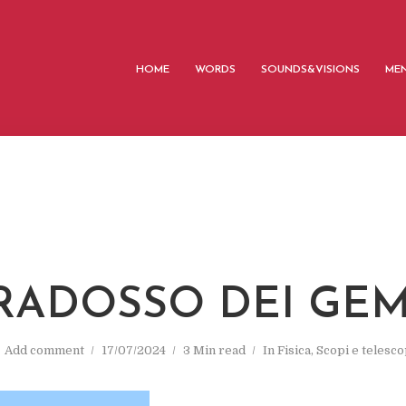
HOME
WORDS
SOUNDS&VISIONS
MEN
ARADOSSO DEI GEM
Add comment
17/07/2024
3 Min read
In
Fisica
,
Scopi e telesco