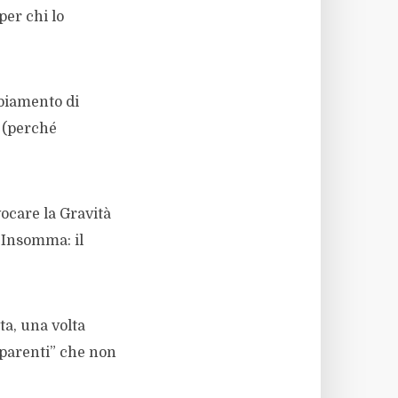
per chi lo
biamento di
a (perché
vocare la Gravità
 Insomma: il
ta, una volta
pparenti” che non