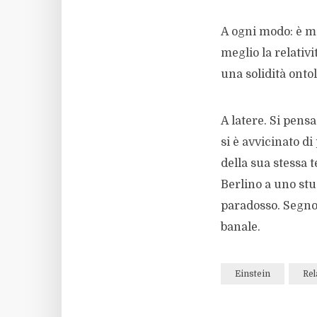
A ogni modo: è mo
meglio la relativi
una solidità ont
A latere. Si pen
si è avvicinato d
della sua stessa t
Berlino a uno st
paradosso. Segno 
banale.
Einstein
Rel