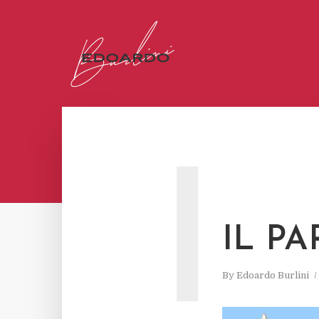
I
IL P
By
Edoardo Burlini