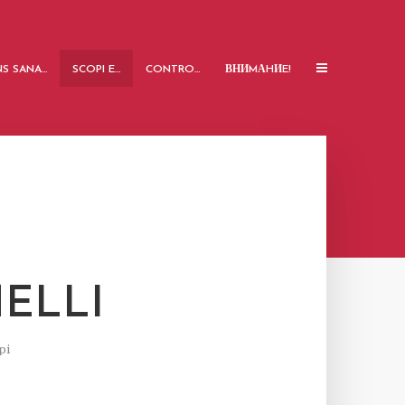
S SANA…
SCOPI E…
CONTRO…
ВНИMАHИE!
ELLI
pi