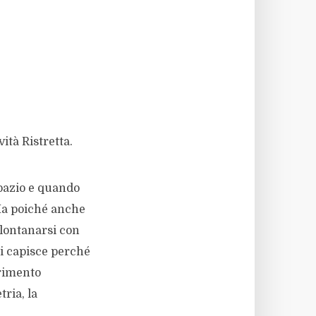
vità Ristretta.
spazio e quando
Ma poiché anche
llontanarsi con
si capisce perché
erimento
tria, la