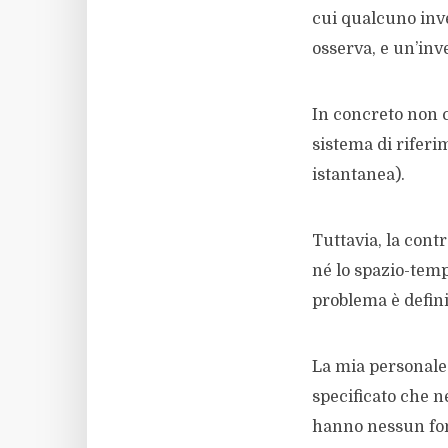
cui qualcuno inve
osserva, e un’inv
In concreto non 
sistema di riferi
istantanea).
Tuttavia, la cont
né lo spazio-temp
problema è defini
La mia personale o
specificato che n
hanno nessun fo