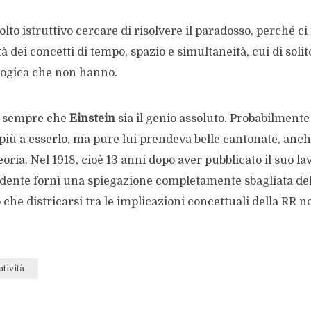
lto istruttivo cercare di risolvere il paradosso, perché ci 
tà dei concetti di tempo, spazio e simultaneità, cui di soli
ologica che non hanno.
sa sempre che
Einstein
sia il genio assoluto. Probabilmente
i più a esserlo, ma pure lui prendeva belle cantonate, anc
eoria. Nel 1918, cioè 13 anni dopo aver pubblicato il suo la
udente fornì una spiegazione completamente sbagliata del
che districarsi tra le implicazioni concettuali della RR 
atività