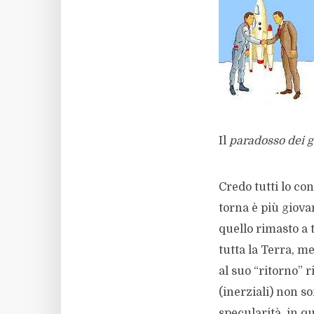
Il
paradosso dei 
Credo tutti lo co
torna è più giov
quello rimasto a 
tutta la Terra, m
al suo “ritorno” r
(inerziali) non so
specularità, in 