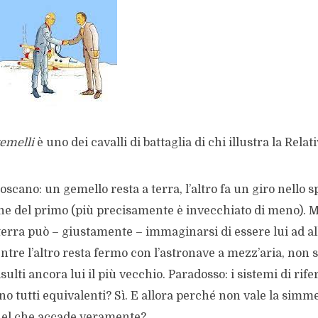
gemelli
è uno dei cavalli di battaglia di chi illustra la Relati
noscano: un gemello resta a terra, l’altro fa un giro nello 
ane del primo (più precisamente è invecchiato di meno). 
terra può – giustamente – immaginarsi di essere lui ad a
entre l’altro resta fermo con l’astronave a mezz’aria, non 
isulti ancora lui il più vecchio. Paradosso: i sistemi di rif
no tutti equivalenti? Sì. E allora perché non vale la simme
quel che accade veramente?