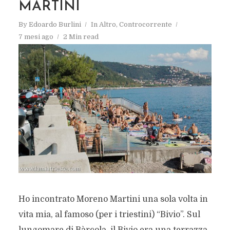
MARTINI
By
Edoardo Burlini
In
Altro
,
Controcorrente
7 mesi ago
2 Min read
Ho incontrato Moreno Martini una sola volta in
vita mia, al famoso (per i triestini) “Bivio”. Sul
lungomare di Bàrcola, il Bivio era una terrazza