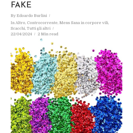
FAKE
By
Edoardo Burlini
In
Altro
,
Controcorrente
,
Mens Sana in corpore vili
,
Scacchi
,
Tutti gli altri
22/04/2024
2 Min read