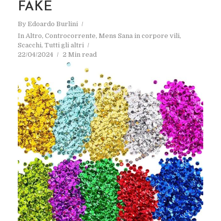
FAKE
By
Edoardo Burlini
In
Altro
,
Controcorrente
,
Mens Sana in corpore vili
,
Scacchi
,
Tutti gli altri
22/04/2024
2 Min read