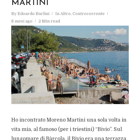
MARTINI
By
Edoardo Burlini
In
Altro
,
Controcorrente
8 mesi ago
2 Min read
Ho incontrato Moreno Martini una sola volta in
vita mia, al famoso (per i triestini) “Bivio”. Sul
lungomare di Bàrcola, il Bivio era una terrazza