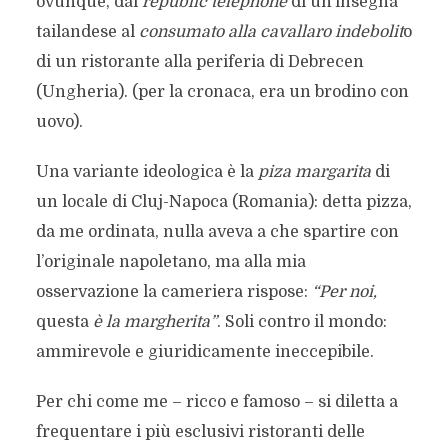
ovunque, dal
republic telephone
di un’insegna
tailandese al
consumato alla cavallaro indebolit
o
di un ristorante alla periferia di Debrecen
(Ungheria). (per la cronaca, era un brodino con
uovo).
Una variante ideologica è la
piza margarita
di
un locale di Cluj-Napoca (Romania): detta pizza,
da me ordinata, nulla aveva a che spartire con
l’originale napoletano, ma alla mia
osservazione la cameriera rispose:
“Per noi,
questa
è la margherita”
. Soli contro il mondo:
ammirevole e giuridicamente ineccepibile.
Per chi come me – ricco e famoso – si diletta a
frequentare i più esclusivi ristoranti delle