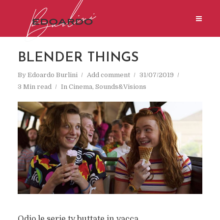
BLENDER THINGS
By
Edoardo Burlini
Add comment
31/07/2019
3 Min read
In
Cinema
,
Sounds&Visions
Odio le serie tv buttate in vacca.