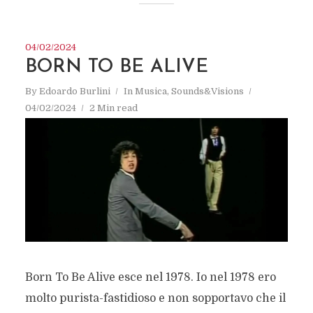
04/02/2024
BORN TO BE ALIVE
By
Edoardo Burlini
In
Musica
,
Sounds&Visions
04/02/2024
2 Min read
Born To Be Alive esce nel 1978. Io nel 1978 ero
molto purista-fastidioso e non sopportavo che il