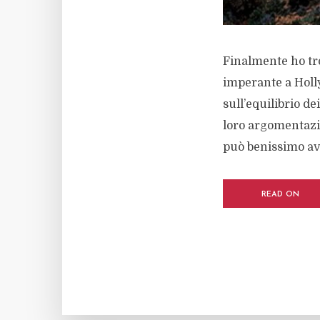
Finalmente ho tro
imperante a Holly
sull’equilibrio de
loro argomentazio
può benissimo ave
READ ON