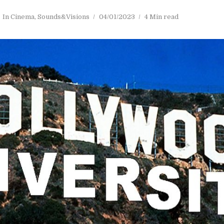
In
Cinema
,
Sounds&Visions
04/01/2023
4 Min read