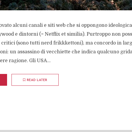
vato alcuni canali e siti web che si oppongono ideologica
wood e dintorni (= Netflix et similia). Purtroppo non pos
i critici (sono tutti nerd frikkkettoni), ma concordo in lar
ni: un assassino di vecchiette che indica qualcuno grida
re ragione. Gli USA...
READ LATER