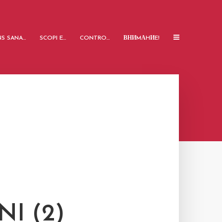
S SANA…
SCOPI E…
CONTRO…
ВНИMАHИE!
I (2)