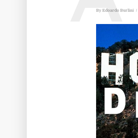
A
By
Edoardo Burlini