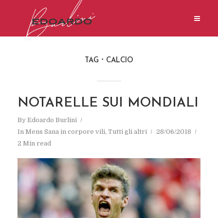
TAG
CALCIO
NOTARELLE SUI MONDIALI
By
Edoardo Burlini
In
Mens Sana in corpore vili
,
Tutti gli altri
28/06/2018
2 Min read